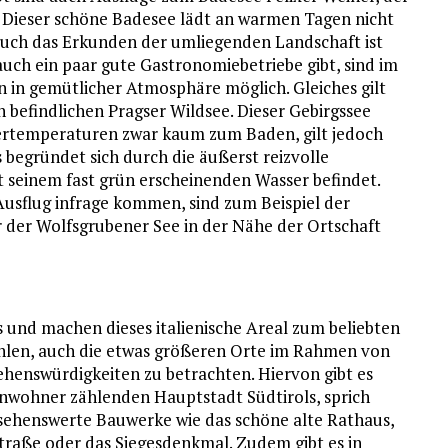
et. Dieser schöne Badesee lädt an warmen Tagen nicht
auch das Erkunden der umliegenden Landschaft ist
auch ein paar gute Gastronomiebetriebe gibt, sind im
in gemütlicher Atmosphäre möglich. Gleiches gilt
befindlichen Pragser Wildsee. Dieser Gebirgssee
ssertemperaturen zwar kaum zum Baden, gilt jedoch
es begründet sich durch die äußerst reizvolle
t seinem fast grün erscheinenden Wasser befindet.
Ausflug infrage kommen, sind zum Beispiel der
 der Wolfsgrubener See in der Nähe der Ortschaft
s und machen dieses italienische Areal zum beliebten
fehlen, auch die etwas größeren Orte im Rahmen von
ehenswürdigkeiten zu betrachten. Hiervon gibt es
Einwohner zählenden Hauptstadt Südtirols, sprich
e sehenswerte Bauwerke wie das schöne alte Rathaus,
traße oder das Siegesdenkmal. Zudem gibt es in