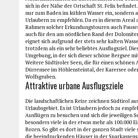
sich in der Nähe der Ortschaft St. Felix befind
nur zum Baden im kühlen Wasser ein, sondern 
Urlaubern zu empfehlen. Da es in diesem Areal 
Rahmen solcher Erkundungstouren auch Pausen 
auch für den am nördlichen Rand der Dolomiten 
eignet sich aufgrund der stets sehr kalten Wa
trotzdem als ein sehr beliebtes Ausflugsziel. Di
Umgebung, in der sich dieser schöne Bergsee mi
Weitere Südtiroler Seen, die für einen schönen 
Dürrensee im Höhlensteintal, der Karersee oder
Wolfsgruben.
Attraktive urbane Ausflugsziele
Die landschaftlichen Reize zeichnen Südtirol au
Urlaubsgebiet. Es ist Urlaubern jedoch zu emp
Ausflügen zu besuchen und sich die jeweiligen S
besonders viele in der etwas mehr als 100.000 
Bozen. So gibt es dort in der ganzen Stadt viel
die beeindruckenden Häuser in der Sparkassens