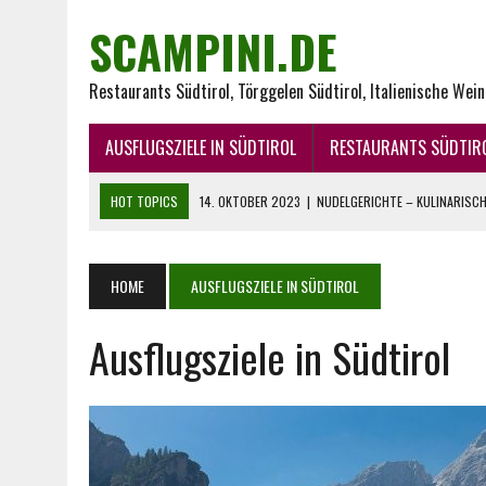
SCAMPINI.DE
Restaurants Südtirol, Törggelen Südtirol, Italienische Wei
AUSFLUGSZIELE IN SÜDTIROL
RESTAURANTS SÜDTIR
HOT TOPICS
14. OKTOBER 2023
|
NUDELGERICHTE – KULINARISCHE
29. JUNI 2023
|
WEIN UND KÄSE – EIN FEUERWERK FÜR DEN GAUMEN
21. JUNI 2023
|
DER APERITIVO: VERBINDUNG AUS TRADITION UND G
HOME
AUSFLUGSZIELE IN SÜDTIROL
12. JANUAR 2023
|
PASTA AUS ITALIEN – ITALIENISCHE NUDELN
Ausflugsziele in Südtirol
27. AUGUST 2025
|
BELIEBTE SCAMPI REZEPTE FÜR DEN SOMMER