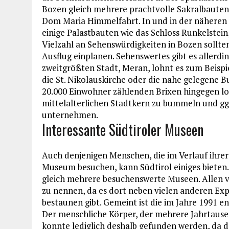
Bozen gleich mehrere prachtvolle Sakralbauten 
Dom Maria Himmelfahrt. In und in der näheren 
einige Palastbauten wie das Schloss Runkelstein
Vielzahl an Sehenswürdigkeiten in Bozen sollt
Ausflug einplanen. Sehenswertes gibt es allerdin
zweitgrößten Stadt, Meran, lohnt es zum Beispi
die St. Nikolauskirche oder die nahe gelegene B
20.000 Einwohner zählenden Brixen hingegen loh
mittelalterlichen Stadtkern zu bummeln und gg
unternehmen.
Interessante Südtiroler Museen
Auch denjenigen Menschen, die im Verlauf ihrer
Museum besuchen, kann Südtirol einiges bieten. S
gleich mehrere besuchenswerte Museen. Allen v
zu nennen, da es dort neben vielen anderen Ex
bestaunen gibt. Gemeint ist die im Jahre 1991 
Der menschliche Körper, der mehrere Jahrtausen
konnte lediglich deshalb gefunden werden, da 