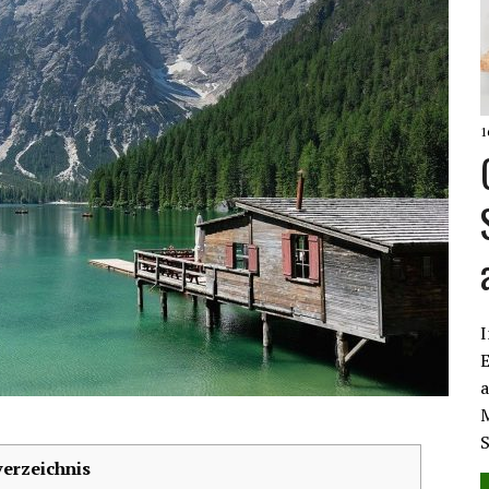
1
I
E
a
M
verzeichnis