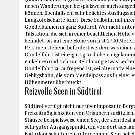
neben Wanderungen beispielsweise auch ausg
können. Ebenfalls ein sehr beliebtes Ausflugsziel
Langkofelscharte führt. Diese Seilbahn mit ih
Gondelbahnen in ganz Südtirol. Wer nicht unter
Talstation, die sich in einer beachtlichen Höhe
befindet, bis auf eine Höhe von fast 2700 Meter
Personen stehend befördert werden, was einen z
Gondelfahrt ist einzigartig und oben angekomm
einkehren und sich zur Belohnung etwas Lecker
Gondelfahrt zu aufregend ist, sei alternativ ei
Gebirgsbahn, die vom Mendelpass aus in einer 
Höhenmeter überbrückt.
Reizvolle Seen in Südtirol
Südtirol verfügt nicht nur über imposante Berge
Freizeitmöglichkeiten von Urlaubern zusätzlich.
Stausee beispielsweise einen See, der sich ideal 
sehr guter Ausgangspunkt, um von dort aus l
Naturlandschaften zu unternehmen. Sehr belieb