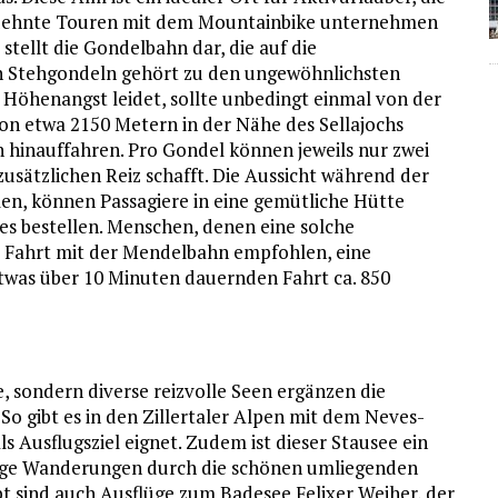
edehnte Touren mit dem Mountainbike unternehmen
 stellt die Gondelbahn dar, die auf die
ren Stehgondeln gehört zu den ungewöhnlichsten
 Höhenangst leidet, sollte unbedingt einmal von der
 von etwa 2150 Metern in der Nähe des Sellajochs
n hinauffahren. Pro Gondel können jeweils nur zwei
usätzlichen Reiz schafft. Die Aussicht während der
en, können Passagiere in eine gemütliche Hütte
es bestellen. Menschen, denen eine solche
ne Fahrt mit der Mendelbahn empfohlen, eine
etwas über 10 Minuten dauernden Fahrt ca. 850
, sondern diverse reizvolle Seen ergänzen die
 So gibt es in den Zillertaler Alpen mit dem Neves-
als Ausflugsziel eignet. Zudem ist dieser Stausee ein
ange Wanderungen durch die schönen umliegenden
t sind auch Ausflüge zum Badesee Felixer Weiher, der