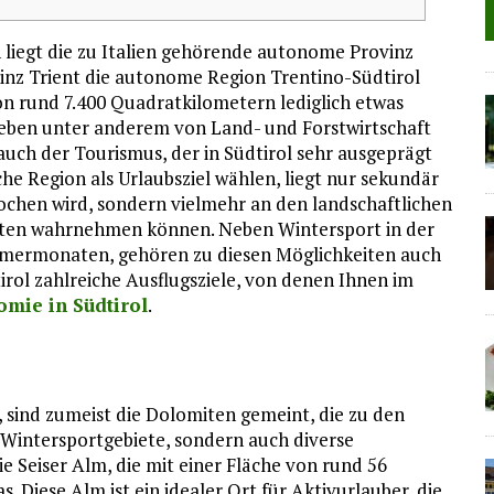
 liegt die zu Italien gehörende autonome Provinz
inz Trient die autonome Region Trentino-Südtirol
von rund 7.400 Quadratkilometern lediglich etwas
 leben unter anderem von Land- und Forstwirtschaft
auch der Tourismus, der in Südtirol sehr ausgeprägt
sche Region als Urlaubsziel wählen, liegt nur sekundär
ochen wird, sondern vielmehr an den landschaftlichen
isten wahrnehmen können. Neben Wintersport in der
mmermonaten, gehören zu diesen Möglichkeiten auch
dtirol zahlreiche Ausflugsziele, von denen Ihnen im
omie in Südtirol
.
 sind zumeist die Dolomiten gemeint, die zu den
e Wintersportgebiete, sondern auch diverse
die Seiser Alm, die mit einer Fläche von rund 56
Diese Alm ist ein idealer Ort für Aktivurlauber, die