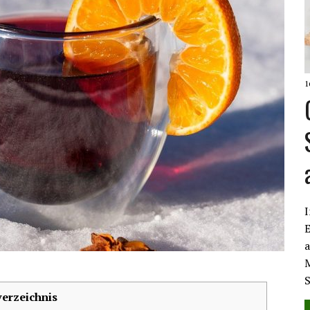
1
I
E
a
M
verzeichnis