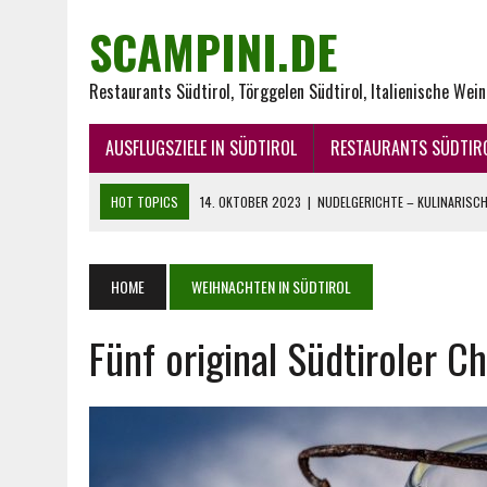
SCAMPINI.DE
Restaurants Südtirol, Törggelen Südtirol, Italienische Wei
AUSFLUGSZIELE IN SÜDTIROL
RESTAURANTS SÜDTIR
HOT TOPICS
14. OKTOBER 2023
|
NUDELGERICHTE – KULINARISCHE
29. JUNI 2023
|
WEIN UND KÄSE – EIN FEUERWERK FÜR DEN GAUMEN
21. JUNI 2023
|
DER APERITIVO: VERBINDUNG AUS TRADITION UND G
HOME
WEIHNACHTEN IN SÜDTIROL
12. JANUAR 2023
|
PASTA AUS ITALIEN – ITALIENISCHE NUDELN
Fünf original Südtiroler C
27. AUGUST 2025
|
BELIEBTE SCAMPI REZEPTE FÜR DEN SOMMER