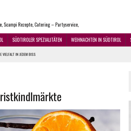
ne, Scampi Rezepte, Catering – Partyservice,
OL
SÜDTIROLER SPEZIALITÄTEN
WEIHNACHTEN IN SÜDTIROL
 VIELFALT IN JEDEM BISS
ENUSS
hristkindlmärkte