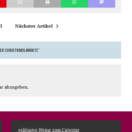
l
Nächster Artikel
LER CHRISTKINDLMÄRKTE"
r abzugeben.
exklusive Weine zum Catering