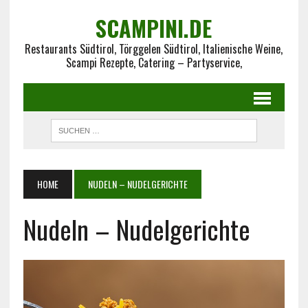
SCAMPINI.DE
Restaurants Südtirol, Törggelen Südtirol, Italienische Weine,
Scampi Rezepte, Catering – Partyservice,
HOME
NUDELN – NUDELGERICHTE
Nudeln – Nudelgerichte