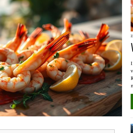
2
I
v
R
n