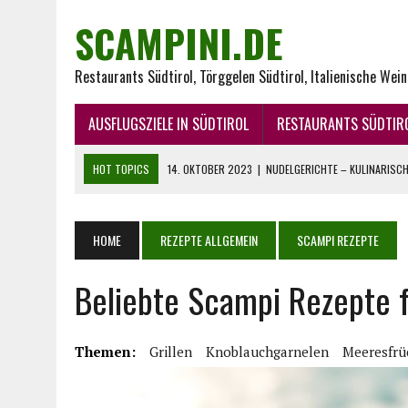
SCAMPINI.DE
Restaurants Südtirol, Törggelen Südtirol, Italienische Wei
AUSFLUGSZIELE IN SÜDTIROL
RESTAURANTS SÜDTIR
HOT TOPICS
14. OKTOBER 2023
|
NUDELGERICHTE – KULINARISCHE
29. JUNI 2023
|
WEIN UND KÄSE – EIN FEUERWERK FÜR DEN GAUMEN
21. JUNI 2023
|
DER APERITIVO: VERBINDUNG AUS TRADITION UND G
HOME
REZEPTE ALLGEMEIN
SCAMPI REZEPTE
12. JANUAR 2023
|
PASTA AUS ITALIEN – ITALIENISCHE NUDELN
Beliebte Scampi Rezepte
27. AUGUST 2025
|
BELIEBTE SCAMPI REZEPTE FÜR DEN SOMMER
Themen:
Grillen
Knoblauchgarnelen
Meeresfrü